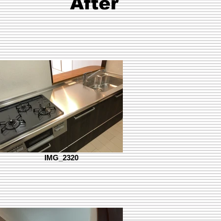
After
IMG_2320