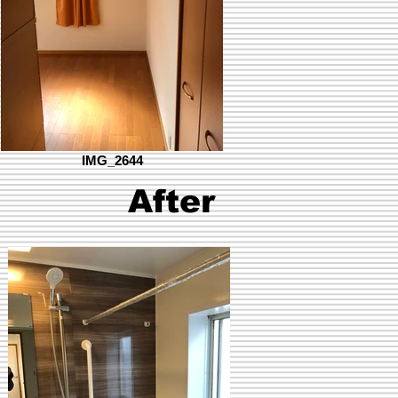
IMG_2644
After