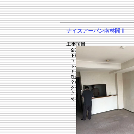
​ナイスアーバン南林間Ⅱ
工事項目
全室フローリング新規施工
下駄箱等建具新規
ユニットバス新規設置
​ トイレ新規設置
キッチン新規設置
洗面台新規設置
全室クロス新規張り
クッションフロア新規張り
クリーニング
その他