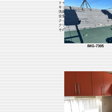
​ トイレ新規設置
キッチン新規設置
洗面台新規設置
全室クロス新規張り
クッションフロア新規張り
クリーニング
その他
IMG-7305