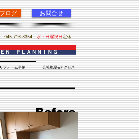
pブログ
お問合せ
045-716-8354
水・日曜祝日
定休
ＫＥＮ ＰＬＡＮＮＩＮＧ
リフォーム事例
会社概要&アクセス
Before