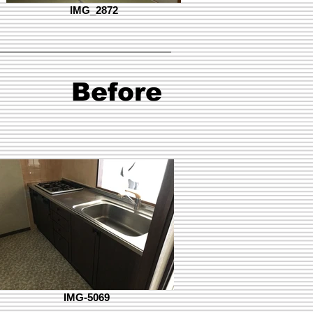
IMG_2872
Before
IMG-5069