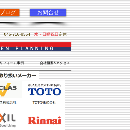
pブログ
お問合せ
045-716-8354
水・日曜祝日
定休
ＫＥＮ ＰＬＡＮＮＩＮＧ
リフォーム事例
会社概要&アクセス