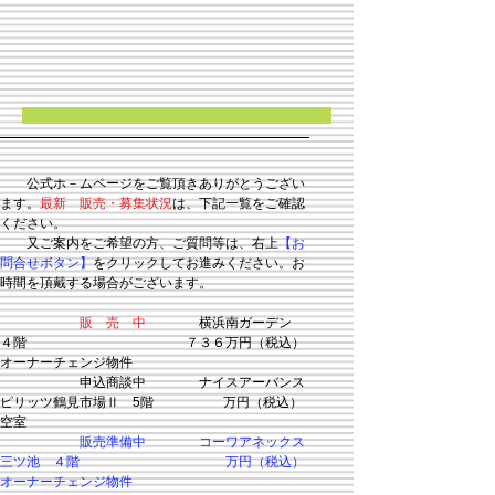
​
公式ホ－ムページをご覧頂きありがとうござい
ます。
最新 販売・募集状況
は、下記一覧をご確認
ください。
又ご案内をご希望の方、ご質問等は、右上
【お
問合せボタン】
をクリックして
お進みください。お
時間を頂戴する場合がございます。
販 売 中
横浜南ガーデン
４階 ７３６万円（税込）
オーナーチェンジ物件
申込商談中 ナイスアーバンス
ピリッツ鶴見市場Ⅱ 5階 万円（税込）
空室
販売準備中 コーワアネックス
三ツ池 ４階 万円（税込）
オーナーチェンジ物件