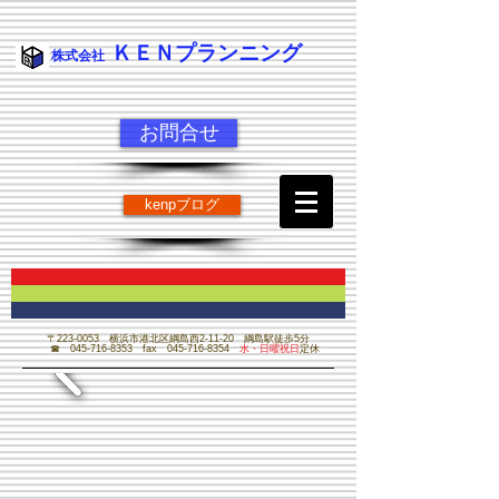
ＫＥＮプランニング
株式会社
お問合せ
kenpブログ
​ＫＥＮ ＰＬＡＮＮＩＮＧ
〒223-0053 横浜市港北区綱島西2-11-20 綱島駅徒歩5分
☎
045-716-8353
fax
045-716-8354
水・日曜祝日
定休