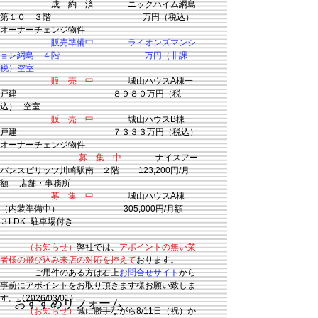
成 約 済 ニックハイム綱島
第１０ ３階 万円（税込）
オーナーチェンジ物件
販売準備中
ライオンズマンシ
ョン綱島 ４階 万円（非課
税）空室
販 売 中
城山ハウスA棟一
戸建 ８９８０万円（税
込） 空室
販 売 中
城山ハウスB棟一
戸建 ７３３３万円（税込）
オーナーチェンジ物件
​
募 集 中
ナイスアー
バンスピリッツ川崎駅南 ２階 123,200円/月
額 店舗・事務所
募 集 中
城山ハウスA棟
（内装準備中） 305,000円/月額
３LDK+駐車場付き
（お知らせ）
弊社では、
アポイントの無い業
者様の飛び込み来店の対応を控えて
おります。
ご用件のある方は右上
お問合せサイト
から
事前にアポイントをお取り頂きます様お願い致しま
す。（2026/03/01）
おすすめリフォーム
（お知らせ）
誠に勝手ながら8/11日（祝）か